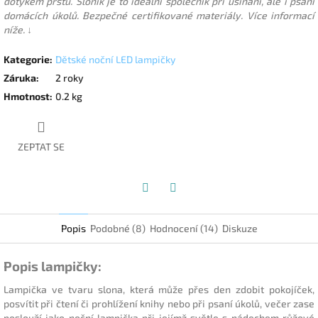
dotykem prstu. Sloník je to ideální společník při usínání, ale i psaní
domácích úkolů. Bezpečné certifikované materiály. Více informací
níže. ↓
Kategorie
:
Dětské noční LED lampičky
Záruka
:
2 roky
Hmotnost
:
0.2 kg
ZEPTAT SE
Facebook
Twitter
Popis
Podobné (8)
Hodnocení (14)
Diskuze
Popis lampičky:
Lampička ve tvaru slona, která může přes den zdobit pokojíček,
posvítit při čtení či prohlížení knihy nebo při psaní úkolů, večer zase
poslouží jako noční lampička při jejímž světle s nádechem růžové