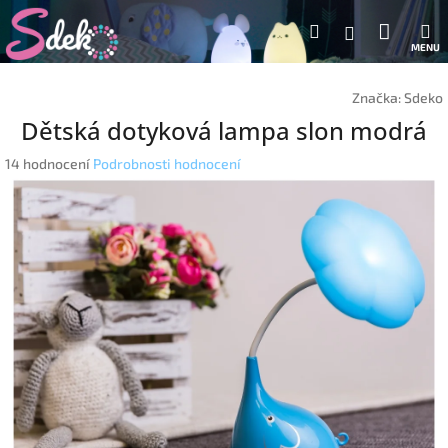
Přejít
Nákup
Hledat
M
na
Přihlášení
obsah
košík
Značka:
Sdeko
Dětská dotyková lampa slon modrá
Průměrné
14 hodnocení
Podrobnosti hodnocení
hodnocení
produktu
je
5,0
z
5
hvězdiček.