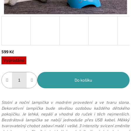
599 Kč
Měrná
Vyprodáno
cena:
Do košíku
Stolní a noční lampička v modrém provedení a ve tvaru slona.
Dekorativní lampička bude skvělou ozdobou každého dětského
pokojíčku. Je lehká, nepálí a vhodná do ruček i těch nejmenších.
Bezdrátová lampička se nabíjí jednoduše přes USB kabel. Měkký
tvarovatelný chobot zabaví malé i velké. 3 intenzity svícení změníte