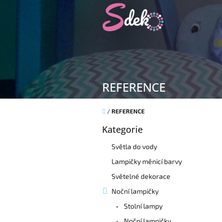
Přejít
na
obsah
REFERENCE
Domů
/
REFERENCE
P
Kategorie
o
Přeskočit
kategorie
s
Světla do vody
t
r
Lampičky měnicí barvy
a
Světelné dekorace
n
Noční lampičky
n
í
Stolní lampy
p
Noční lampičky