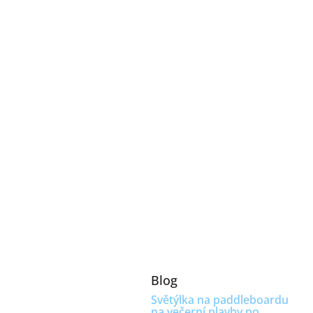
Blog
Světýlka na paddleboardu
na večerní plavby po