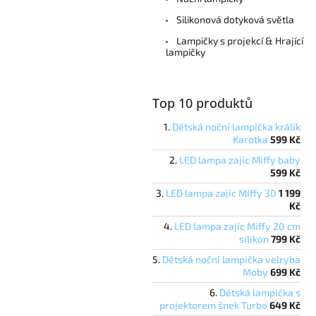
a
Silikonová dotyková světla
n
e
Lampičky s projekcí & Hrající
lampičky
l
Top 10 produktů
Dětská noční lampička králík
Karotka
599 Kč
LED lampa zajíc Miffy baby
599 Kč
LED lampa zajíc Miffy 30
1 199
Kč
LED lampa zajíc Miffy 20 cm
silikon
799 Kč
Dětská noční lampička velryba
Moby
699 Kč
Dětská lampička s
projektorem šnek Turbo
649 Kč