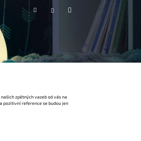
Nákupní
Hledat
Přihlášení
košík
 našich zpětných vazeb od vás na
a pozitivní reference se budou jen