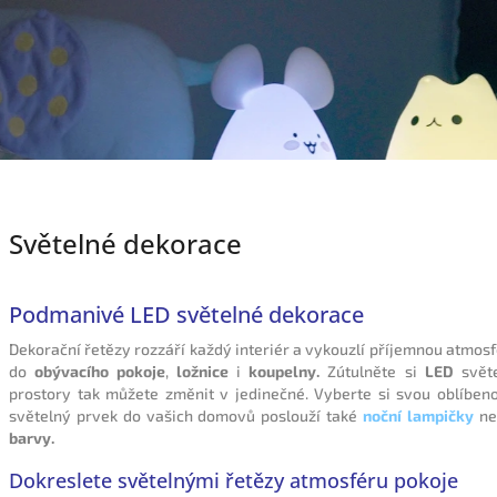
Světelné dekorace
Podmanivé LED světelné dekorace
Dekorační řetězy rozzáří každý interiér a vykouzlí příjemnou atmosf
do
obývacího pokoje
,
ložnice
i
koupelny.
Zútulněte si
LED
světe
prostory tak můžete změnit v jedinečné. Vyberte si svou oblíbeno
světelný prvek do vašich domovů poslouží také
noční lampičky
ne
barvy.
Dokreslete světelnými řetězy atmosféru pokoje