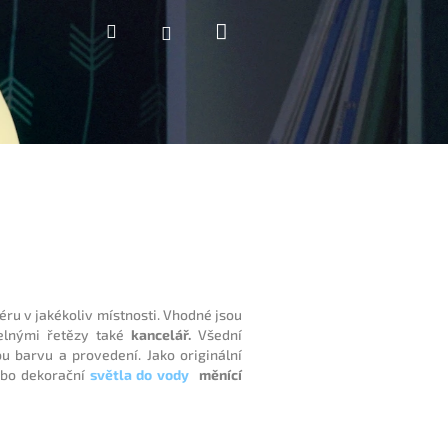
Nákupní
Hledat
Přihlášení
košík
éru v jakékoliv místnosti. Vhodné jsou
lnými řetězy také
kancelář.
Všední
u barvu a provedení. Jako originální
bo dekorační
světla do vody
měnící