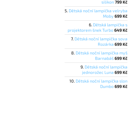
silikon
799 Kč
Dětská noční lampička velryba
Moby
699 Kč
Dětská lampička s
projektorem šnek Turbo
649 Kč
Dětská noční lampička sova
Rozárka
699 Kč
Dětská noční lampička myš
Barnabáš
699 Kč
Dětská noční lampička
jednorožec Luna
699 Kč
Dětská noční lampička slon
Dumbo
699 Kč