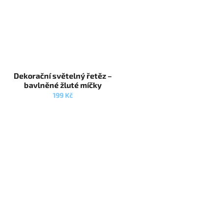
–
Dekorační světelný řetěz –
bavlněné žluté míčky
199 Kč