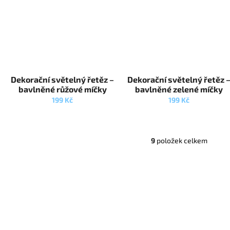
Dekorační světelný řetěz –
Dekorační světelný řetěz 
bavlněné růžové míčky
bavlněné zelené míčky
199 Kč
199 Kč
9
položek celkem
O
v
l
á
d
a
c
í
p