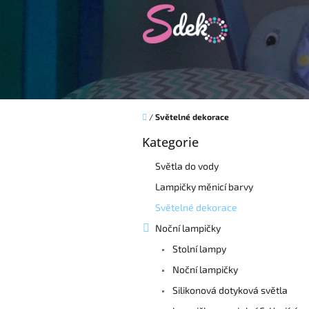
Přejít
na
obsah
Domů
/
Světelné dekorace
P
Kategorie
o
Přeskočit
kategorie
s
Světla do vody
t
r
Lampičky měnicí barvy
a
Světelné dekorace
n
Noční lampičky
n
í
Stolní lampy
p
Noční lampičky
a
Silikonová dotyková světla
n