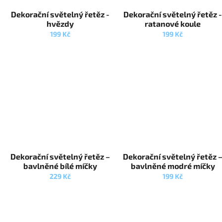
d
t
Dekorační světelný řetěz -
Dekorační světelný řetěz 
u
ů
hvězdy
ratanové koule
k
199 Kč
199 Kč
t
ů
Dekorační světelný řetěz –
Dekorační světelný řetěz 
bavlněné bílé míčky
bavlněné modré míčky
229 Kč
199 Kč