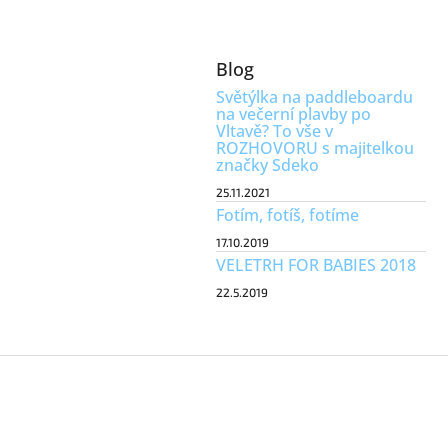
Blog
Světýlka na paddleboardu
na večerní plavby po
Vltavě? To vše v
ROZHOVORU s majitelkou
značky Sdeko
25.11.2021
Fotím, fotíš, fotíme
17.10.2019
VELETRH FOR BABIES 2018
22.5.2019
Z
á
p
a