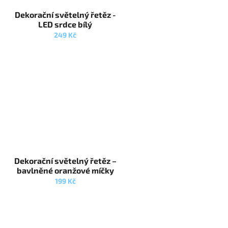
-
Dekorační světelný řetěz -
LED srdce bílý
249 Kč
–
Dekorační světelný řetěz –
bavlněné oranžové míčky
199 Kč