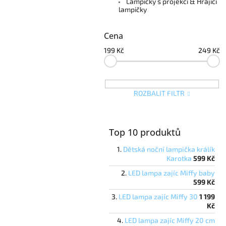
e
Lampičky s projekcí & Hrající
lampičky
l
Cena
199
Kč
249
Kč
ROZBALIT FILTR
Top 10 produktů
Dětská noční lampička králík
Karotka
599 Kč
LED lampa zajíc Miffy baby
599 Kč
LED lampa zajíc Miffy 30
1 199
Kč
LED lampa zajíc Miffy 20 cm