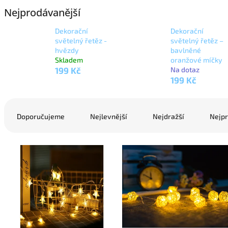
Nejprodávanější
Dekorační
Dekorační
světelný řetěz -
světelný řetěz –
hvězdy
bavlněné
Skladem
oranžové míčky
199 Kč
Na dotaz
199 Kč
Ř
a
Doporučujeme
Nejlevnější
Nejdražší
Nejpr
z
e
V
n
ý
í
p
p
i
r
s
o
p
d
r
u
o
k