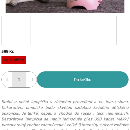
599 Kč
Měrná
Vyprodáno
cena:
Do košíku
Stolní a noční lampička v růžovém provedení a ve tvaru slona.
Dekorativní lampička bude skvělou ozdobou každého dětského
pokojíčku. Je lehká, nepálí a vhodná do ruček i těch nejmenších.
Bezdrátová lampička se nabíjí jednoduše přes USB kabel. Měkký
tvarovatelný chobot zabaví malé i velké. 3 intenzity svícení změníte