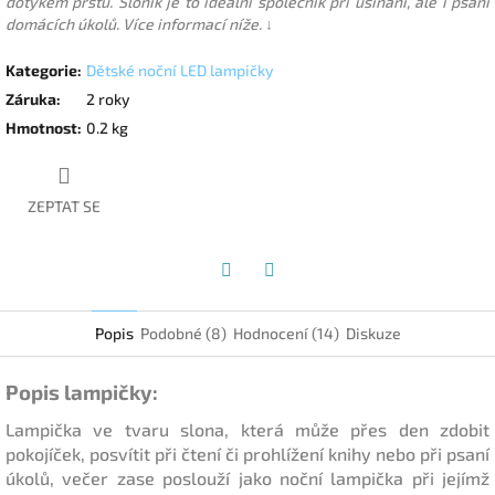
dotykem prstu. Sloník je to ideální společník při usínání, ale i psaní
domácích úkolů. Více informací níže. ↓
Kategorie
:
Dětské noční LED lampičky
Záruka
:
2 roky
Hmotnost
:
0.2 kg
ZEPTAT SE
Facebook
Twitter
Popis
Podobné (8)
Hodnocení (14)
Diskuze
Popis lampičky:
Lampička ve tvaru slona, která může přes den zdobit
pokojíček, posvítit při čtení či prohlížení knihy nebo při psaní
úkolů, večer zase poslouží jako noční lampička při jejímž