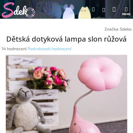
Přejít
Nákup
Hledat
M
na
Přihlášení
obsah
košík
Značka:
Sdeko
Dětská dotyková lampa slon růžová
Průměrné
14 hodnocení
Podrobnosti hodnocení
hodnocení
produktu
je
5,0
z
5
hvězdiček.