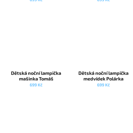
Dětská noční lampička
Dětská noční lampička
mašinka Tomáš
medvídek Polárka
699 Kč
699 Kč