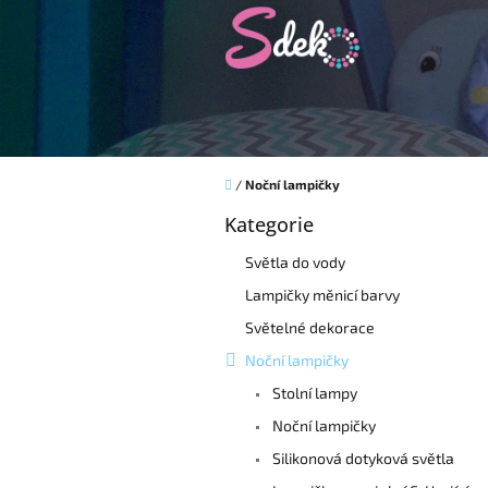
Přejít
na
obsah
Domů
/
Noční lampičky
P
Kategorie
o
Přeskočit
kategorie
s
Světla do vody
t
r
Lampičky měnicí barvy
a
Světelné dekorace
n
Noční lampičky
n
í
Stolní lampy
p
Noční lampičky
a
Silikonová dotyková světla
n