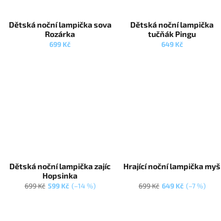
Dětská noční lampička sova
Dětská noční lampička
Rozárka
tučňák Pingu
699 Kč
649 Kč
Dětská noční lampička zajíc
Hrající noční lampička myš
Hopsinka
699 Kč
599 Kč
(–14 %)
699 Kč
649 Kč
(–7 %)