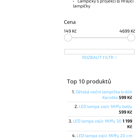
e
Lampičky s projekcí & Hrající
lampičky
l
Cena
149
Kč
4699
Kč
ROZBALIT FILTR
Top 10 produktů
Dětská noční lampička králík
Karotka
599 Kč
LED lampa zajíc Miffy baby
599 Kč
LED lampa zajíc Miffy 30
1 199
Kč
LED lampa zajíc Miffy 20 cm