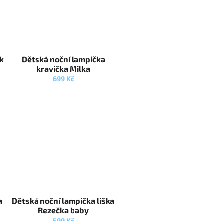
ík
Dětská noční lampička
kravička Milka
699 Kč
a
Dětská noční lampička liška
Rezečka baby
599 Kč