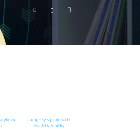
Nákupní
Hledat
Přihlášení
košík
dotyková
Lampičky s projekcí &
a
Hrající lampičky