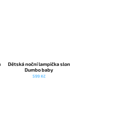
n
Dětská noční lampička slon
Dumbo baby
599 Kč