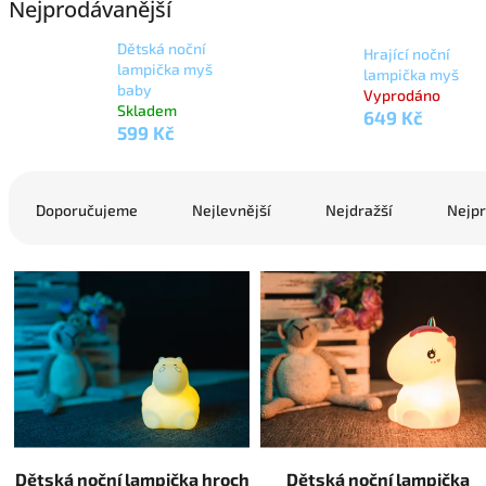
Nejprodávanější
Dětská noční
Hrající noční
lampička myš
lampička myš
baby
Vyprodáno
Skladem
649 Kč
599 Kč
Ř
a
Doporučujeme
Nejlevnější
Nejdražší
Nejpr
z
e
V
n
ý
í
p
p
i
r
s
o
p
d
r
u
o
k
d
t
Dětská noční lampička hroch
Dětská noční lampička