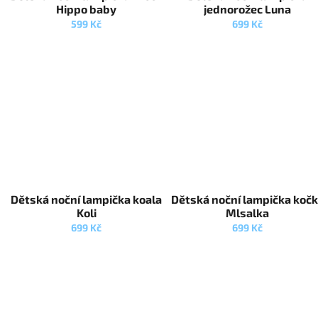
u
ů
Hippo baby
jednorožec Luna
k
599 Kč
699 Kč
t
ů
Dětská noční lampička koala
Dětská noční lampička koč
Koli
Mlsalka
699 Kč
699 Kč