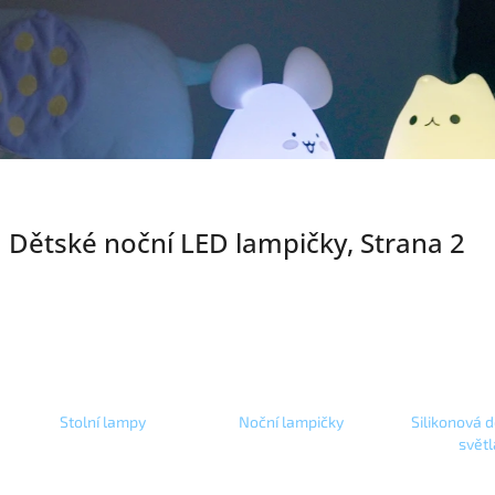
Dětské noční LED lampičky
, Strana 2
Stolní lampy
Noční lampičky
Silikonová 
světl