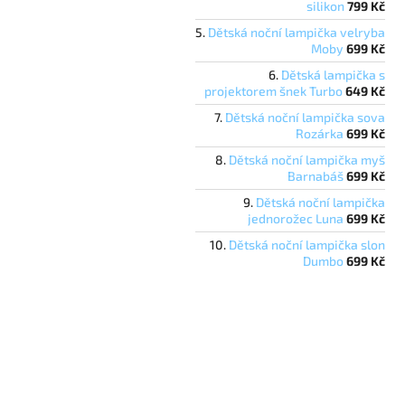
silikon
799 Kč
Dětská noční lampička velryba
Moby
699 Kč
Dětská lampička s
projektorem šnek Turbo
649 Kč
Dětská noční lampička sova
Rozárka
699 Kč
Dětská noční lampička myš
Barnabáš
699 Kč
Dětská noční lampička
jednorožec Luna
699 Kč
Dětská noční lampička slon
Dumbo
699 Kč