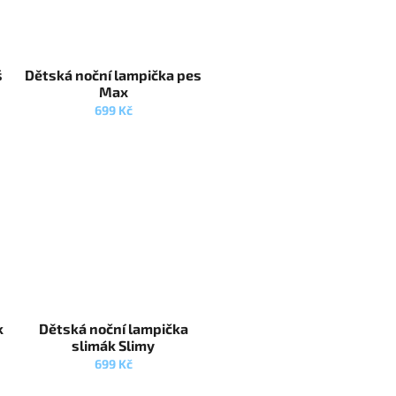
š
Dětská noční lampička pes
Max
699 Kč
k
Dětská noční lampička
slimák Slimy
699 Kč