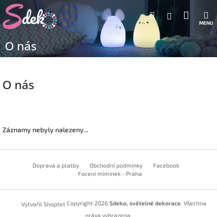
Přejít
Nákup
Hledat
M
na
Přihlášení
obsah
košík
O nás
O nás
Záznamy nebyly nalezeny...
Z
á
Doprava a platby
Obchodní podmínky
Facebook
p
Focení miminek - Praha
a
t
Copyright 2026
Sdeko, světelné dekorace
. Všechna
Vytvořil Shoptet
í
práva vyhrazena.