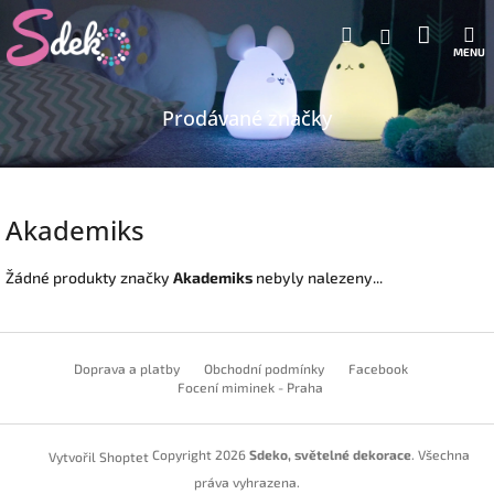
Přejít
Nákup
Hledat
M
na
Přihlášení
obsah
košík
Prodávané značky
Akademiks
Žádné produkty značky
Akademiks
nebyly nalezeny...
Z
á
Doprava a platby
Obchodní podmínky
Facebook
p
Focení miminek - Praha
a
t
Copyright 2026
Sdeko, světelné dekorace
. Všechna
Vytvořil Shoptet
í
práva vyhrazena.