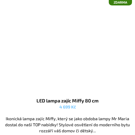
ZDARMA
Průměrné
LED lampa zajíc Miffy 80 cm
hodnocení
produktu
4 699 Kč
je
5,0
Ikonická lampa zajíc Miffy, který se jako obdoba lampy Mr Maria
z
dostal do naší TOP nabídky! Stylové osvětlení do moderního bytu
5
rozzáří váš domov či dětský...