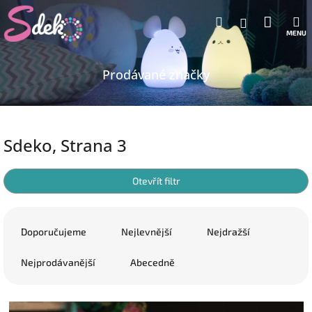
Přejít
Nákup
Hledat
M
na
Přihlášení
obsah
košík
Prodávané značky
Sdeko
, Strana 3
Otevřít filtr
Ř
a
Doporučujeme
Nejlevnější
Nejdražší
z
e
Nejprodávanější
Abecedně
n
í
V
p