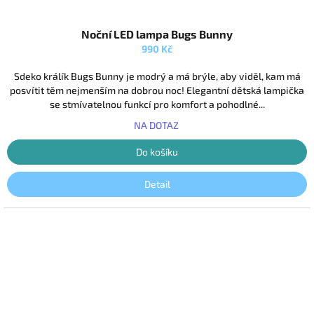
Průměrné
Noční LED lampa Bugs Bunny
hodnocení
produktu
990 Kč
je
5,0
Sdeko králík Bugs Bunny je modrý a má brýle, aby viděl, kam má
z
posvítit těm nejmenším na dobrou noc! Elegantní dětská lampička
5
se stmívatelnou funkcí pro komfort a pohodlné...
hvězdiček.
NA DOTAZ
Do košíku
Detail