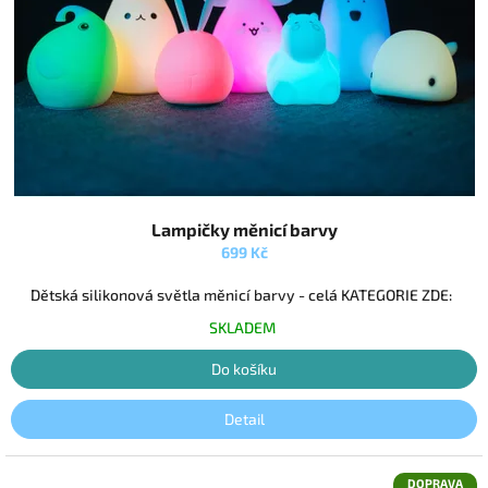
Průměrné
Lampičky měnicí barvy
hodnocení
produktu
699 Kč
je
5,0
Dětská silikonová světla měnicí barvy - celá KATEGORIE ZDE:
z
SKLADEM
5
hvězdiček.
Do košíku
Detail
DOPRAVA