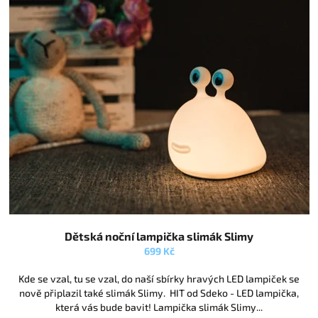
ý
r
p
o
i
d
s
u
p
k
r
t
o
ů
d
u
k
t
ů
Průměrné
Dětská noční lampička slimák Slimy
hodnocení
produktu
699 Kč
je
5,0
Kde se vzal, tu se vzal, do naší sbírky hravých LED lampiček se
z
nově připlazil také slimák Slimy. HIT od Sdeko - LED lampička,
5
která vás bude bavit! Lampička slimák Slimy...