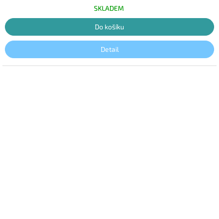
hvězdiček.
SKLADEM
Do košíku
Detail