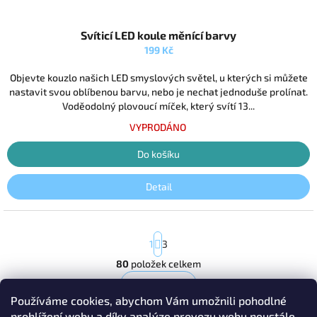
Průměrné
Svíticí LED koule měnící barvy
hodnocení
produktu
199 Kč
je
5,0
Objevte kouzlo našich LED smyslových světel, u kterých si můžete
z
nastavit svou oblíbenou barvu, nebo je nechat jednoduše prolínat.
5
Voděodolný plovoucí míček, který svítí 13...
hvězdiček.
VYPRODÁNO
Do košíku
Detail
S
1
3
t
r
80
položek celkem
O
á
v
n
Nahoru
l
k
Používáme cookies, abychom Vám umožnili pohodlné
o
á
prohlížení webu a díky analýze provozu webu neustále