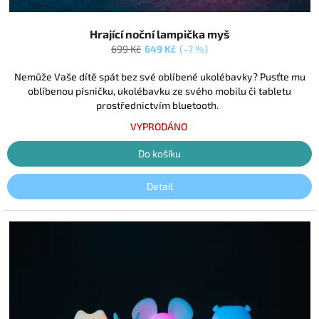
Průměrné
Hrající noční lampička myš
hodnocení
produktu
699 Kč
649 Kč
(–7 %)
je
5,0
Nemůže Vaše dítě spát bez své oblíbené ukolébavky? Pusťte mu
z
oblíbenou písničku, ukolébavku ze svého mobilu či tabletu
5
prostřednictvím bluetooth.
hvězdiček.
VYPRODÁNO
Do košíku
Detail