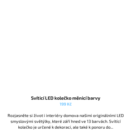
Průměrné
Svíticí LED kolečko měnicí barvy
hodnocení
produktu
199 Kč
je
5,0
Rozjasněte si život i interiéry domova našimi originálními LED
z
smyslovými světýlky, které září hned ve 13 barvách. Svítící
5
kolečko je určené k dekoraci, ale také k ponoru do...