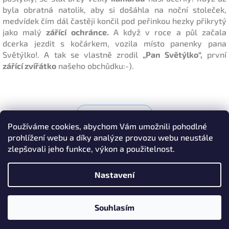
byla obratná natolik, aby si došáhla na noční stoleček,
medvídek čím dál častěji končil pod peřinkou hezky přikrytý
jako malý
zářící ochránce.
A když v roce a půl začala
dcerka jezdit s kočárkem, vozila místo panenky pana
Světýlko!. A tak se vlastně zrodil
„Pan Světýlko“,
první
zářící zvířátko
našeho obchůdku:-).
Předchozí článek
Používáme cookies, abychom Vám umožnili pohodlné
prohlížení webu a díky analýze provozu webu neustále
zlepšovali jeho funkce, výkon a použitelnost.
Z
á
Doprava a platby
Obchodní podmínky
Facebook
Nastavení
p
Focení miminek - Praha
a
t
Copyright 2026
Sdeko, světelné dekorace
. Všechna
Souhlasím
Vytvořil Shoptet
í
práva vyhrazena.