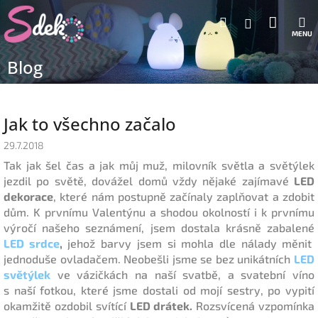
Přejít
Nákup
Hledat
M
na
Přihlášení
obsah
košík
Blog
Jak to všechno začalo
29.7.2018
Tak jak šel čas a jak můj muž, milovník světla a světýlek
jezdil po světě, dovážel domů vždy nějaké zajímavé
LED
dekorace
, které nám postupně začínaly zaplňovat a zdobit
dům. K prvnímu Valentýnu a shodou okolností i k prvnímu
výročí našeho seznámení, jsem dostala krásně zabalené
LED srd
ce
,
jehož barvy jsem si mohla dle nálady měnit
jednoduše ovladačem. Neobešli jsme se bez unikátních
LED
světýlek
ve vázičkách na naší svatbě, a svatební víno
s naší fotkou, které jsme dostali od mojí sestry, po vypití
okamžitě ozdobil svítící
LED drátek.
Rozsvícená vzpomínka