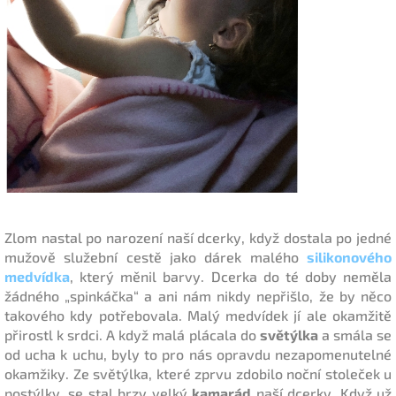
Zlom nastal po narození naší dcerky, když dostala po jedné
mužově služební cestě jako dárek malého
silikonového
medvídka
, který měnil barvy. Dcerka do té doby neměla
žádného „spinkáčka“ a ani nám nikdy nepřišlo, že by něco
takového kdy potřebovala. Malý medvídek jí ale okamžitě
přirostl k srdci. A když malá plácala do
světýlka
a smála se
od ucha k uchu, byly to pro nás opravdu nezapomenutelné
okamžiky. Ze světýlka, které zprvu zdobilo noční stoleček u
postýlky, se stal brzy velký
kamarád
naší dcerky. Když už